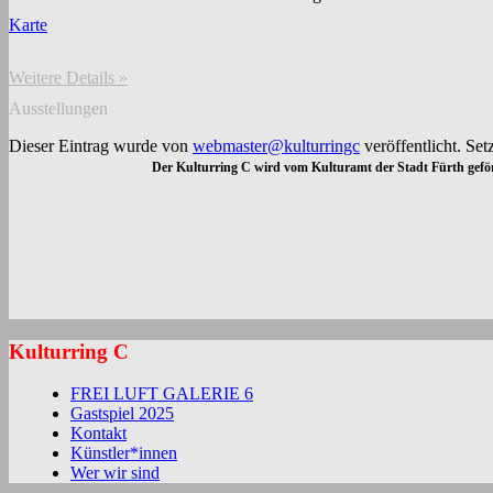
Karte
Weitere Details »
Ausstellungen
Dieser Eintrag wurde von
webmaster@kulturringc
veröffentlicht. Se
Der Kulturring C wird vom Kulturamt der Stadt Fürth geför
Kulturring C
FREI LUFT GALERIE 6
Gastspiel 2025
Kontakt
Künstler*innen
Wer wir sind