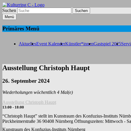
Suchen
Kulturring C
Menü
Bildende Kunst in Fürth
Primäres Menü
Aktuelles
Event Kalender
Künstler*innen
Gastspiel 2025
Servi
Ausstellung Christoph Haupt
26. September 2024
Wiederholungen wöchentlich 4 Mal(e)
Ausstellung Christoph Haupt
13:00 - 18:00
“Christoph Haupt” stellt im Kunstraum des Konfuzius-Instituts Nürnbe
Pirckheimerstraße 36 90408 Nürnberg Öffnungszeiten: Mittwoch - Sa
Kunstraum des Konfuzius-Instituts Nürnberg