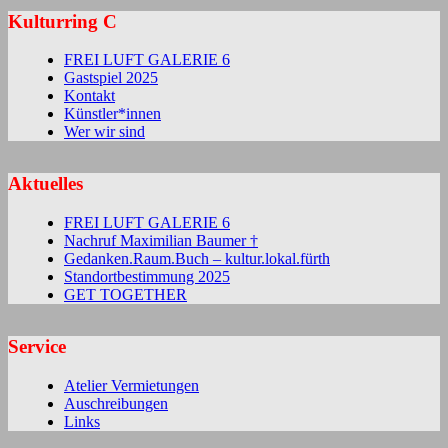
Kulturring C
FREI LUFT GALERIE 6
Gastspiel 2025
Kontakt
Künstler*innen
Wer wir sind
Aktuelles
FREI LUFT GALERIE 6
Nachruf Maximilian Baumer †
Gedanken.Raum.Buch – kultur.lokal.fürth
Standortbestimmung 2025
GET TOGETHER
Service
Atelier Vermietungen
Auschreibungen
Links