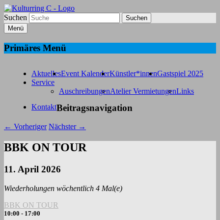
Suchen
Kulturring C
Menü
Bildende Kunst in Fürth
Primäres Menü
Aktuelles
Event Kalender
Künstler*innen
Gastspiel 2025
Service
Auschreibungen
Atelier Vermietungen
Links
Kontakt
Beitragsnavigation
←
Vorheriger
Nächster
→
BBK ON TOUR
11. April 2026
Wiederholungen wöchentlich 4 Mal(e)
BBK ON TOUR
10:00 - 17:00