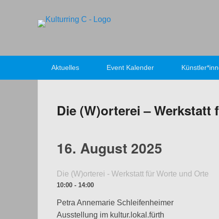
Kulturring C
Bildende Kunst in Fürth
Primäres Menü
Aktuelles
Event Kalender
Künstler*in
Die (W)orterei – Werkstatt
16. August 2025
Die (W)orterei - Werkstatt für Worte und Orte
10:00 - 14:00
Petra Annemarie Schleifenheimer
Ausstellung im kultur.lokal.fürth