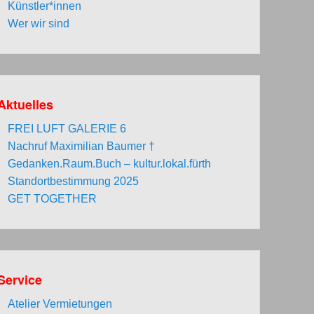
Künstler*innen
Wer wir sind
Aktuelles
FREI LUFT GALERIE 6
Nachruf Maximilian Baumer †
Gedanken.Raum.Buch – kultur.lokal.fürth
Standortbestimmung 2025
GET TOGETHER
Service
Atelier Vermietungen