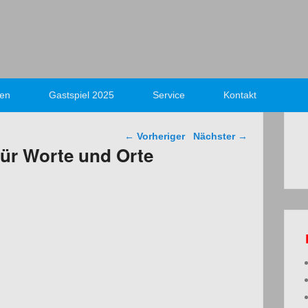
nen
Gastspiel 2025
Service
Kontakt
Beitragsnavigation
←
Vorheriger
Nächster
→
 für Worte und Orte