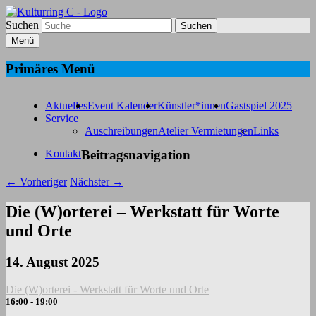
Suchen
Kulturring C
Menü
Bildende Kunst in Fürth
Primäres Menü
Aktuelles
Event Kalender
Künstler*innen
Gastspiel 2025
Service
Auschreibungen
Atelier Vermietungen
Links
Kontakt
Beitragsnavigation
←
Vorheriger
Nächster
→
Die (W)orterei – Werkstatt für Worte
und Orte
14. August 2025
Die (W)orterei - Werkstatt für Worte und Orte
16:00 - 19:00