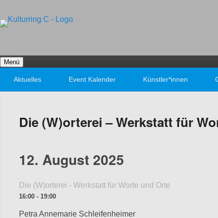
Kulturring C
Bildende Kunst in Fürth
Menü
Primäres Menü
Aktuelles
Event Kalender
Künstler*innen
Die (W)orterei – Werkstatt für Wo
12. August 2025
Die (W)orterei - Werkstatt für Worte und Orte
16:00 - 19:00
Petra Annemarie Schleifenheimer