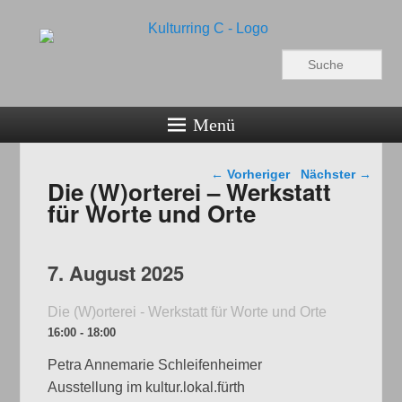
Kulturring C
Suchen
Bildende Kunst in Fürth
Menü
Beitragsnavigation
←
Vorheriger
Nächster
→
Die (W)orterei – Werkstatt
für Worte und Orte
7. August 2025
Die (W)orterei - Werkstatt für Worte und Orte
16:00 - 18:00
Petra Annemarie Schleifenheimer
Ausstellung im kultur.lokal.fürth