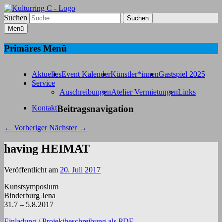
Suchen
Kulturring C
Menü
Bildende Kunst in Fürth
Primäres Menü
Aktuelles
Event Kalender
Künstler*innen
Gastspiel 2025
Service
Auschreibungen
Atelier Vermietungen
Links
Kontakt
Beitragsnavigation
←
Vorheriger
Nächster
→
having HEIMAT
Veröffentlicht am
20. Juli 2017
Kunstsymposium
Binderburg Jena
31.7 – 5.8.2017
Einladung / Projektbeschreibung als PDF