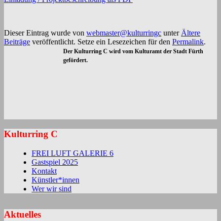
Dieser Eintrag wurde von
webmaster@kulturringc
unter
Ältere
Beiträge
veröffentlicht. Setze ein Lesezeichen für den
Permalink
.
Der Kulturring C wird vom Kulturamt der Stadt Fürth
gefördert.
Kulturring C
FREI LUFT GALERIE 6
Gastspiel 2025
Kontakt
Künstler*innen
Wer wir sind
Aktuelles