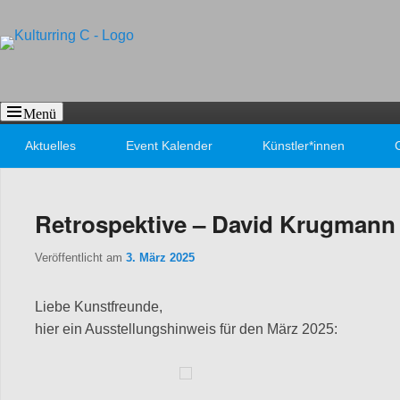
Kulturring C
Bildende Kunst in Fürth
Menü
Primäres Menü
Aktuelles
Event Kalender
Künstler*innen
Retrospektive – David Krugmann
Veröffentlicht am
3. März 2025
Liebe Kunstfreunde,
hier ein Ausstellungshinweis für den März 2025: