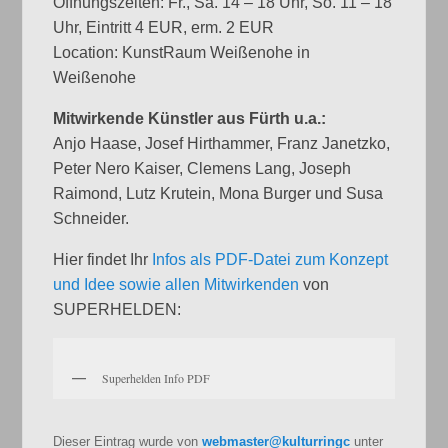
Öffnungszeiten: Fr., Sa. 14 – 18 Uhr, So. 11 – 18
Uhr, Eintritt 4 EUR, erm. 2 EUR
Location: KunstRaum Weißenohe in
Weißenohe
Mitwirkende Künstler aus Fürth u.a.:
Anjo Haase, Josef Hirthammer, Franz Janetzko,
Peter Nero Kaiser, Clemens Lang, Joseph
Raimond, Lutz Krutein, Mona Burger und Susa
Schneider.
Hier findet Ihr
Infos als PDF-Datei zum Konzept
und Idee sowie allen Mitwirkenden
von
SUPERHELDEN:
Superhelden Info PDF
Dieser Eintrag wurde von
webmaster@kulturringc
unter