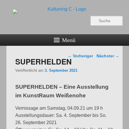
Kulturring C
Suchen
Bildende Kunst in Fürth
Menü
Beitragsnavigation
←
Vorheriger
Nächster
→
SUPERHELDEN
Veröffentlicht am
3. September 2021
SUPERHELDEN – Eine Ausstellung
im KunstRaum Weißenohe
Vernissage am Samstag, 04.09.21 um 19 h
Ausstellungsdauer: Sa. 4. September bis So.
26. September 2021