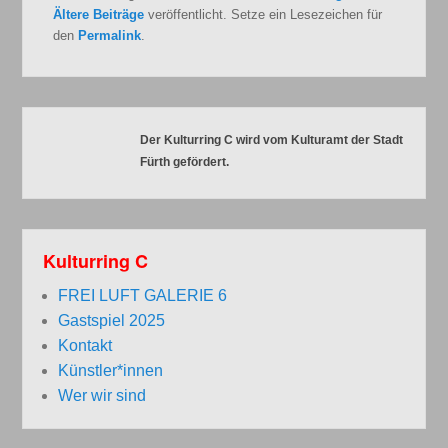
Ältere Beiträge
veröffentlicht. Setze ein Lesezeichen für
den
Permalink
.
Der Kulturring C wird vom Kulturamt der Stadt
Fürth gefördert.
Kulturring C
FREI LUFT GALERIE 6
Gastspiel 2025
Kontakt
Künstler*innen
Wer wir sind