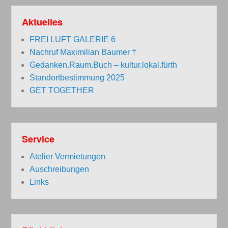
Aktuelles
FREI LUFT GALERIE 6
Nachruf Maximilian Baumer †
Gedanken.Raum.Buch – kultur.lokal.fürth
Standortbestimmung 2025
GET TOGETHER
Service
Atelier Vermietungen
Auschreibungen
Links